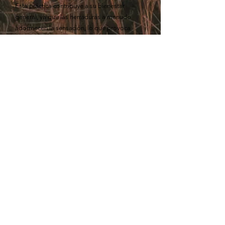
Esta práctica contribuye a su bienestar
general, ya que las herraduras a menudo
adormecen la sensación, lo que provoca
diversos problemas en las patas y la espalda.
Los cascos de nuestros caballos les
proporcionan una estabilidad y una destreza
excepcionales, lo que les permite atravesar
con confianza los paisajes montañosos.
En nuestro afán por mantener la máxima
salud y felicidad de nuestros caballos,
colaboramos con un osteópata equino, un
fisioterapeuta equino y un montador. Juntos,
nos aseguramos de que su bienestar físico se
mantenga en óptimas condiciones.
Para algunos, los caballos son una forma de
ganarse la vida; para nosotros, son una forma
de vida. Le invitamos a unirse a nosotros y a
descubrir el extraordinario mundo de los
caballos Andaluces.
Pricelist