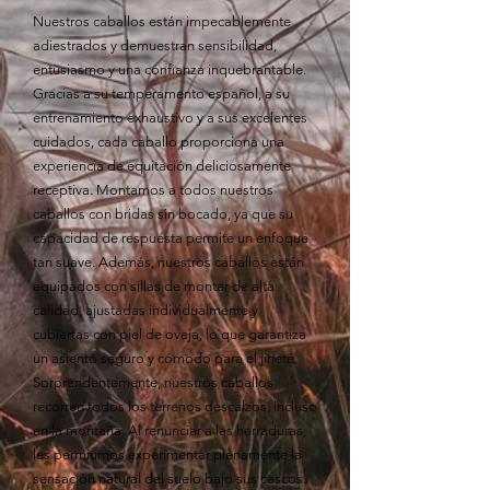
Nuestros caballos están impecablemente
adiestrados y demuestran sensibilidad,
entusiasmo y una confianza inquebrantable.
Gracias a su temperamento español, a su
entrenamiento exhaustivo y a sus excelentes
cuidados, cada caballo proporciona una
experiencia de equitación deliciosamente
receptiva. Montamos a todos nuestros
caballos con bridas sin bocado, ya que su
capacidad de respuesta permite un enfoque
tan suave. Además, nuestros caballos están
equipados con sillas de montar de alta
calidad, ajustadas individualmente y
cubiertas con piel de oveja, lo que garantiza
un asiento seguro y cómodo para el jinete.
Sorprendentemente, nuestros caballos
recorren todos los terrenos descalzos, incluso
en la montaña. Al renunciar a las herraduras,
les permitimos experimentar plenamente la
sensación natural del suelo bajo sus cascos.