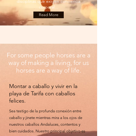
disciplinas que exigen conciencia
corporal...
Read More
For some people horses are a
way of making a living, for us
horses are a way of life.
Montar a caballo y vivir en la
playa de Tarifa con caballos
felices.
Sea testigo de la profunda conexión entre
caballo y jinete mientras mira a los ojos de
nuestros caballos Andaluces, contentos y
bien cuidados. Nuestro principal objetivo es