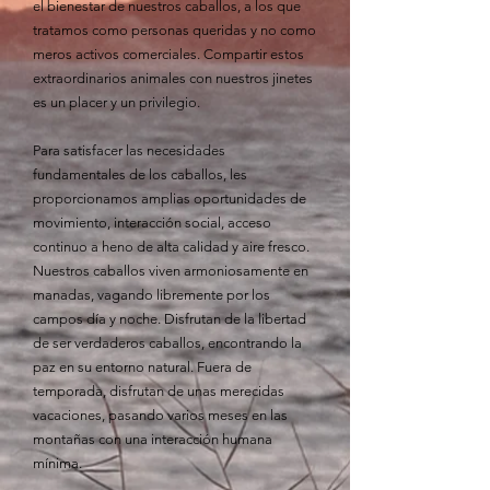
el bienestar de nuestros caballos, a los que
tratamos como personas queridas y no como
meros activos comerciales. Compartir estos
extraordinarios animales con nuestros jinetes
es un placer y un privilegio.
Para satisfacer las necesidades
fundamentales de los caballos, les
proporcionamos amplias oportunidades de
movimiento, interacción social, acceso
continuo a heno de alta calidad y aire fresco.
Nuestros caballos viven armoniosamente en
manadas, vagando libremente por los
campos día y noche. Disfrutan de la libertad
de ser verdaderos caballos, encontrando la
paz en su entorno natural. Fuera de
temporada, disfrutan de unas merecidas
vacaciones, pasando varios meses en las
montañas con una interacción humana
mínima.